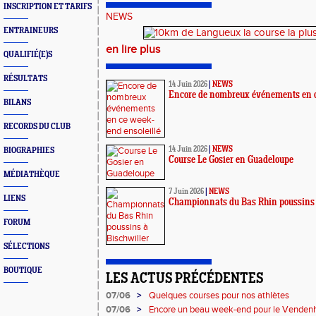
INSCRIPTION ET TARIFS
NEWS
ENTRAINEURS
en lire plus
QUALIFIÉ(E)S
RÉSULTATS
14 Juin 2026
|
NEWS
Encore de nombreux événements en c
BILANS
RECORDS DU CLUB
14 Juin 2026
|
NEWS
BIOGRAPHIES
Course Le Gosier en Guadeloupe
MÉDIATHÈQUE
7 Juin 2026
|
NEWS
LIENS
Championnats du Bas Rhin poussins 
FORUM
SÉLECTIONS
BOUTIQUE
LES ACTUS PRÉCÉDENTES
07/06
>
Quelques courses pour nos athlètes
07/06
>
Encore un beau week-end pour le Venden