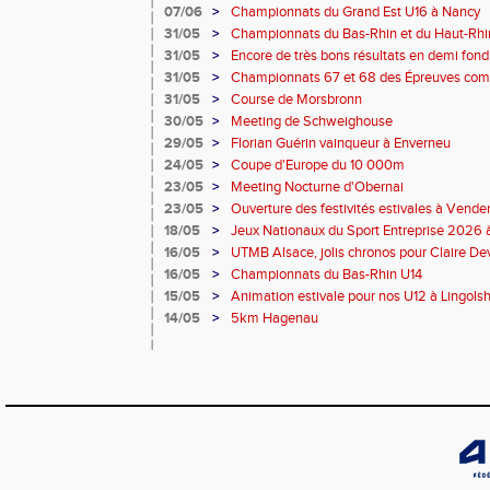
07/06
>
Championnats du Grand Est U16 à Nancy
31/05
>
Championnats du Bas-Rhin et du Haut-Rhin
combinées – La Wantzenau
31/05
>
Encore de très bons résultats en demi fond
31/05
>
Championnats 67 et 68 des Épreuves com
31/05
>
Course de Morsbronn
30/05
>
Meeting de Schweighouse
29/05
>
Florian Guérin vainqueur à Enverneu
24/05
>
Coupe d'Europe du 10 000m
23/05
>
Meeting Nocturne d'Obernai
23/05
>
Ouverture des festivités estivales à Vend
18/05
>
Jeux Nationaux du Sport Entreprise 2026 à 
16/05
>
UTMB Alsace, jolis chronos pour Claire De
16/05
>
Championnats du Bas-Rhin U14
15/05
>
Animation estivale pour nos U12 à Lingols
14/05
>
5km Hagenau