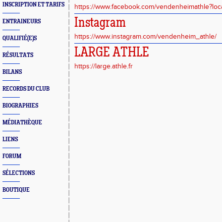
INSCRIPTION ET TARIFS
https://www.facebook.com/vendenheimathle?loc
Instagram
ENTRAINEURS
https://www.instagram.com/vendenheim_athle/
QUALIFIÉ(E)S
LARGE ATHLE
RÉSULTATS
https://large.athle.fr
BILANS
RECORDS DU CLUB
BIOGRAPHIES
MÉDIATHÈQUE
LIENS
FORUM
SÉLECTIONS
BOUTIQUE