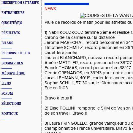
INSCRIPTION ET TARIFS
NEWS
ENTRAINEURS
Pluie de records ce matin pour les athlètes du 
QUALIFIÉ(E)S
1) Nabil KOUZKOUZ termine 2ème et réalise s
RÉSULTATS
chrono de sa carrière sur la distance
Jérome MARECHAL, record personnel en 34"
BILANS
Timothée SCHMITZ, record personnel en 36"55
cadet 1ère année.
RECORDS DU CLUB
Laurent BLANCHARD, nouveau record perso
Amélie METTLER, record personnel en 38"07
BIOGRAPHIES
Franck THOMAS, record personnel en 38"47
Cédric GRENADOS, en 39"43 pour notre com
MÉDIATHÈQUE
Lucas LEHMANN, 40"19, cadet 1ère année aus
Sophie SCHILL, 57"30 sur le 10km nature ac
LIENS
Eric en 1h03.
FORUM
Bravo à tous !!
SÉLECTIONS
2) Elise POLLINI, remporte le 5KM de Vaison 
de son travail. Bravo !!
BOUTIQUE
3) Laura FRINGUELLO, grande vainqueur du cr
championnat de France universitaire. Bravo à 