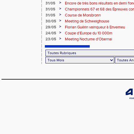
combinées – La Wantzenau
>
31/05
Encore de très bons résultats en demi fon
>
31/05
Championnats 67 et 68 des Épreuves co
>
31/05
Course de Morsbronn
>
30/05
Meeting de Schweighouse
>
29/05
Florian Guérin vainqueur à Enverneu
>
24/05
Coupe d'Europe du 10 000m
>
23/05
Meeting Nocturne d'Obernai