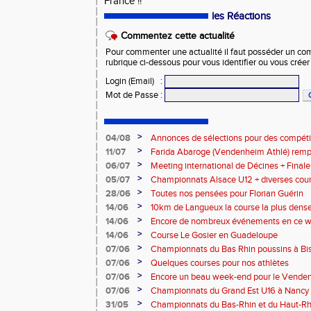
France !!
les Réactions
Commentez cette actualité
Pour commenter une actualité il faut posséder un compt
rubrique ci-dessous pour vous identifier ou vous crée
Login (Email)
:
Mot de Passe
:
>
04/08
Annonces de sélections pour des compétit
>
11/07
Farida Abaroge (Vendenheim Athlé) remp
du 5 000 m
>
06/07
Meeting international de Décines + Finale
match interdépartemental U16
>
05/07
Championnats Alsace U12 + diverses cour
>
28/06
Toutes nos pensées pour Florian Guérin
>
14/06
10km de Langueux la course la plus dense
>
14/06
Encore de nombreux événements en ce we
>
14/06
Course Le Gosier en Guadeloupe
>
07/06
Championnats du Bas Rhin poussins à Bis
>
07/06
Quelques courses pour nos athlètes
>
07/06
Encore un beau week-end pour le Vende
>
07/06
Championnats du Grand Est U16 à Nancy
>
31/05
Championnats du Bas-Rhin et du Haut-Rhi