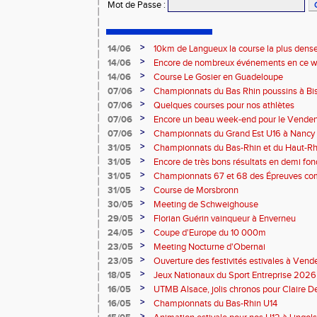
Mot de Passe
:
>
14/06
10km de Langueux la course la plus dense
>
14/06
Encore de nombreux événements en ce we
>
14/06
Course Le Gosier en Guadeloupe
>
07/06
Championnats du Bas Rhin poussins à Bis
>
07/06
Quelques courses pour nos athlètes
>
07/06
Encore un beau week-end pour le Vende
>
07/06
Championnats du Grand Est U16 à Nancy
>
31/05
Championnats du Bas-Rhin et du Haut-Rhi
combinées – La Wantzenau
>
31/05
Encore de très bons résultats en demi fon
>
31/05
Championnats 67 et 68 des Épreuves co
>
31/05
Course de Morsbronn
>
30/05
Meeting de Schweighouse
>
29/05
Florian Guérin vainqueur à Enverneu
>
24/05
Coupe d'Europe du 10 000m
>
23/05
Meeting Nocturne d'Obernai
>
23/05
Ouverture des festivités estivales à Ven
>
18/05
Jeux Nationaux du Sport Entreprise 2026 
>
16/05
UTMB Alsace, jolis chronos pour Claire D
>
16/05
Championnats du Bas-Rhin U14
>