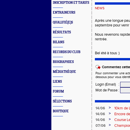
INSCRIPTION ET TARIFS
NEWS
ENTRAINEURS
Après une longue pau
QUALIFIÉ(E)S
septembre pour venir
RÉSULTATS
Nous revenons rapidem
rentrée.
BILANS
RECORDS DU CLUB
Bel été à tous :)
BIOGRAPHIES
Commentez cette 
MÉDIATHÈQUE
Pour commenter une actual
dessous pour vous identi
LIENS
Login (Email)
:
Mot de Passe
:
FORUM
SÉLECTIONS
>
14/06
10km de L
BOUTIQUE
>
14/06
Encore d
>
14/06
Course L
>
07/06
Championn