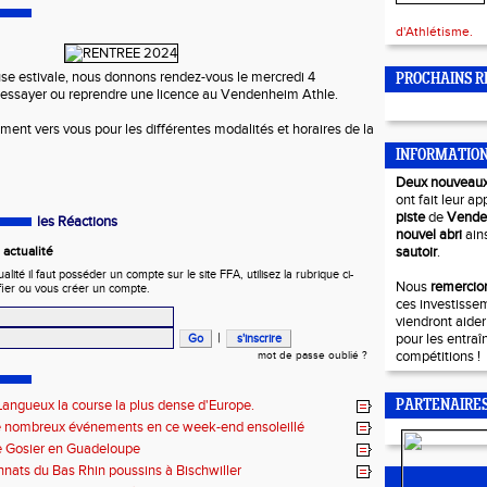
d'Athlétisme.
se estivale, nous donnons rendez-vous le mercredi 4
PROCHAINS R
 essayer ou reprendre une licence au Vendenheim Athle.
ent vers vous pour les différentes modalités et horaires de la
INFORMATIO
Deux nouveau
ont fait leur ap
piste
de
Vend
les Réactions
nouvel abri
ain
actualité
sautoir
.
ité il faut posséder un compte sur le site FFA, utilisez la rubrique ci-
Nous
remercion
fier ou vous créer un compte.
ces investisse
viendront aide
|
pour les entraî
compétitions !
mot de passe oublié ?
angueux la course la plus dense d'Europe.
PARTENAIRE
e nombreux événements en ce week-end ensoleillé
e Gosier en Guadeloupe
ats du Bas Rhin poussins à Bischwiller