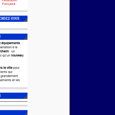
Fédération
Française
ENDEZ-VOUS
N
x équipements
pariation à la
enheim
: un
si qu'un
nouveau
s la ville
pour
ments qui
r grandement
nements et les
S