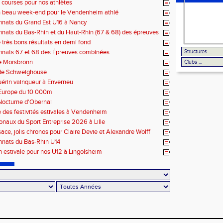
courses pour nos athlètes
n beau week-end pour le Vendenheim athlé
nats du Grand Est U16 à Nancy
ats du Bas-Rhin et du Haut-Rhin (67 & 68) des épreuves
s – La Wantzenau
 très bons résultats en demi fond
LES ESPACES
nats 67 et 68 des Épreuves combinées
e Morsbronn
de Schweighouse
uérin vainqueur à Enverneu
Europe du 10 000m
Nocturne d'Obernai
 des festivités estivales à Vendenheim
onaux du Sport Entreprise 2026 à Lille
ce, jolis chronos pour Claire Devie et Alexandre Wolff
nats du Bas-Rhin U14
 estivale pour nos U12 à Lingolsheim