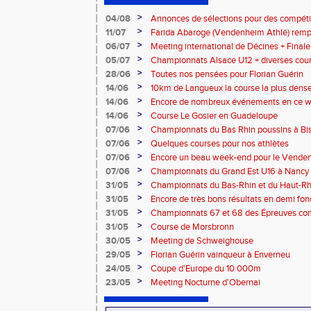
>
04/08
Annonces de sélections pour des compétit
>
11/07
Farida Abaroge (Vendenheim Athlé) remp
du 5 000 m
>
06/07
Meeting international de Décines + Finale
match interdépartemental U16
>
05/07
Championnats Alsace U12 + diverses cour
>
28/06
Toutes nos pensées pour Florian Guérin
>
14/06
10km de Langueux la course la plus dense
>
14/06
Encore de nombreux événements en ce we
>
14/06
Course Le Gosier en Guadeloupe
>
07/06
Championnats du Bas Rhin poussins à Bis
>
07/06
Quelques courses pour nos athlètes
>
07/06
Encore un beau week-end pour le Vende
>
07/06
Championnats du Grand Est U16 à Nancy
>
31/05
Championnats du Bas-Rhin et du Haut-Rhi
combinées – La Wantzenau
>
31/05
Encore de très bons résultats en demi fon
>
31/05
Championnats 67 et 68 des Épreuves co
>
31/05
Course de Morsbronn
>
30/05
Meeting de Schweighouse
>
29/05
Florian Guérin vainqueur à Enverneu
>
24/05
Coupe d'Europe du 10 000m
>
23/05
Meeting Nocturne d'Obernai