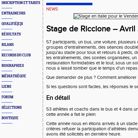
INSCRIPTION ET TARIFS
NEWS
ENTRAINEURS
QUALIFIÉ(E)S
Stage de Riccione – Avril
RÉSULTATS
57 participants, un bus, une voiture, plusieurs 
BILANS
groupes d'entraînements, des séances doubl
jusqu'au stade pour tous et retours à pieds, 
RECORDS DU CLUB
les entraînements, des soirées organisées, u
restauration formidables et le tout, sous un sol
BIOGRAPHIES
nous a laissé tomber que le temps d'un repas
MÉDIATHÈQUE
Que demander de plus ? Comment améliorer 
Si les questions sont faciles, les réponses le
LIENS
En détail
FORUM
SÉLECTIONS
53 athlètes et coachs dans le bus et 4 dans un
cette année a fait le plein.
BOUTIQUE
Cette année nous en étions arrivés à un stade
critères refuser la participation d'athlètes de
avons été sollicités en dernière heure.