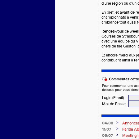
d'une région ou d'un c
En bref, et avant de r
championnats à venir,
ambiance tout aussi f
Rendez-vous ce week-e
Courses de Strasbourg
avec une équipe du V
chefs de file Gaston 
Et encore merci aux je
contribuant ainsi à r
Commentez cette 
Pour commenter une actual
dessous pour vous identi
Login (Email)
:
Mot de Passe
:
>
04/08
Annonces 
>
11/07
Farida Ab
du 5 000
>
06/07
Meeting i