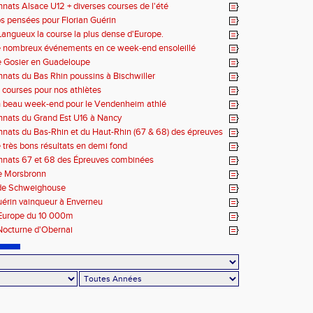
terdépartemental U16
ats Alsace U12 + diverses courses de l'été
s pensées pour Florian Guérin
angueux la course la plus dense d'Europe.
e nombreux événements en ce week-end ensoleillé
e Gosier en Guadeloupe
ats du Bas Rhin poussins à Bischwiller
courses pour nos athlètes
n beau week-end pour le Vendenheim athlé
nats du Grand Est U16 à Nancy
ats du Bas-Rhin et du Haut-Rhin (67 & 68) des épreuves
s – La Wantzenau
 très bons résultats en demi fond
nats 67 et 68 des Épreuves combinées
e Morsbronn
de Schweighouse
uérin vainqueur à Enverneu
Europe du 10 000m
Nocturne d'Obernai