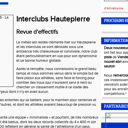
d'Athlétisme.
Interclubs Hautepierre
PROCHAINS R
Revue d'effectifs
INFORMATIO
La météo est restée clémente hier sur Hautepierre
et les interclubs se sont déroulés sous une
Deux nouveau
ambiance très chaleureuse et conviviale, notre club
ont fait leur ap
étant particulièrement en vue pour son dynamisme
piste
de
Vend
et sa bonne humeur globale.
nouvel abri
ain
sautoir
.
Après la tempête, nous connaissons le grand beau
temps et nous sommes venus dans le simple but de
Nous
remercion
faire plaisir aux athlètes, sans faire le forcing pour
ces investisse
combler des trous (qui n'auraient servi à rien) ou
viendront aide
chercher un classement inutile à ce stade des
pour les entraî
jeux dont il n'y en avait aucun.
compétitions !
des ententes qui se battent, pour le maintien pour certaines et
'autres, et dont les athlètes avaient beaucoup de pression vu
PARTENAIRE
nté une équipe « minimaliste » et pourtant, de très nombreux
 été battus, dont les deux records collectifs du 4 x 400 m (on
 400 reflètent en général la santé de l'athlétisme d'un pays,