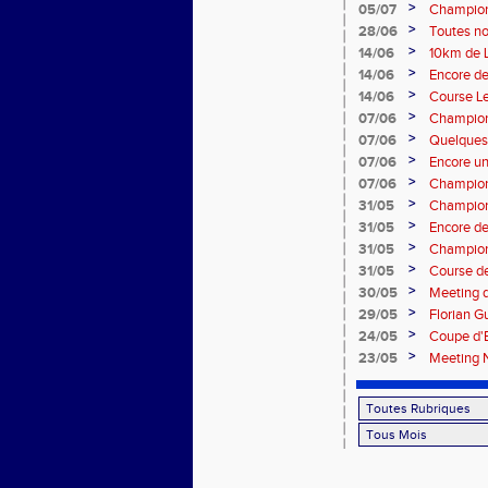
match in
>
05/07
Championn
>
28/06
Toutes no
>
14/06
10km de L
>
14/06
Encore d
>
14/06
Course L
>
07/06
Championn
>
07/06
Quelques 
>
07/06
Encore u
>
07/06
Champion
>
31/05
Championn
combinée
>
31/05
Encore de
>
31/05
Champion
>
31/05
Course d
>
30/05
Meeting 
>
29/05
Florian G
>
24/05
Coupe d'
>
23/05
Meeting 