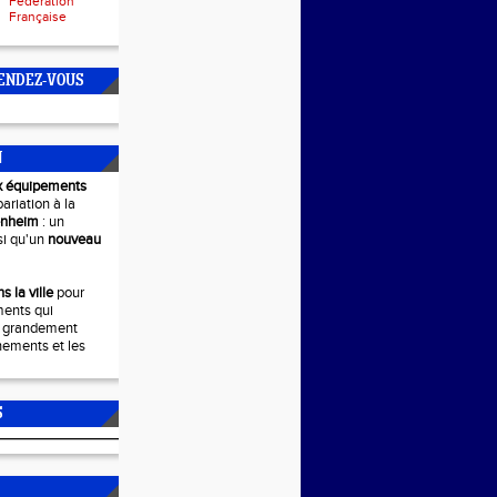
Fédération
Française
ENDEZ-VOUS
N
x équipements
pariation à la
enheim
: un
si qu'un
nouveau
s la ville
pour
ments qui
r grandement
nements et les
S