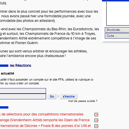
lub).
entrer dans le plus concret pour les performances avec tous les
 nous avons passé hier une formidable journée, avec une
ormidable (les photos en attestent).
nd avec les Championnats du Bas-Rhin, les Eurodistricts, les
LES ESPACES
 et surtout, les Championnats de France du 10 km à Troyes,
endenheim Athlé extrêmement compétitive à l'image de ses
Rohmer et Florian Guérin.
unes qui sont venus arbitrer et encourager les athlètes,
endre l'ambiance encore plus chaleureuse !
les Réactions
actualité
ité il faut posséder un compte sur le site FFA, utilisez la rubrique ci-
fier ou vous créer un compte.
|
mot de passe oublié ?
de sélections pour des compétitions internationales
aroge (Vendenheim Athlé) remporte les Open de France
 m
nternational de Décines + Finale B des pointes d’or U14 et