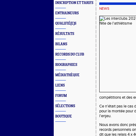
INSCRIPTION ET TARIFS
NEWS
ENTRAINEURS
QUALIFIÉ(E)S
RÉSULTATS
BILANS
RECORDS DU CLUB
BIOGRAPHIES
MÉDIATHÈQUE
LIENS
FORUM
compétitions et des en
Ce n'était pas le cas 
SÉLECTIONS
pour la montée pour d
l'enjeu.
BOUTIQUE
Nous avons donc prése
records personnels ont
dit que les relais 4 x