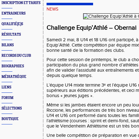
INSCRIPTION ET TARIFS
NEWS
ENTRAINEURS
QUALIFIÉ(E)S
Challenge Equip’Athlé – Obernai
RÉSULTATS
Samedi 2 mai, 8 U14 et 18 U16 ont participé, 
Equip’Athlé. Cette compétition par équipe mi
BILANS
bonne santé de la formation des clubs.
RECORDS DU CLUB
Pour cette session de printemps, le club a chois
participation du plus grand nombre d’athlètes
BIOGRAPHIES
afin de valider l’assiduité aux entraînements 
depuis quelque temps.
MÉDIATHÈQUE
L’équipe U14 mixte termine 3ᵉ et l’équipe U16 
LIENS
supérieurs aux éditions précédentes, et ceci 
bonus « jeunes juges ».
FORUM
Même si les jambes étaient encore un peu lou
SÉLECTIONS
Riccione, les performances de très bon nivea
U14 et U16 ont performé dans toutes les famil
BOUTIQUE
l’athlétisme (courses : sprint et demi-fond, sau
que le Vendenheim Athlétisme est un très bon
Une belle compétition de préparation en vu