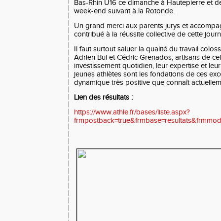
Bas-Rhin U16 ce dimanche à Hautepierre et d
week-end suivant à la Rotonde.
Un grand merci aux parents jurys et accompa
contribué à la réussite collective de cette jour
Il faut surtout saluer la qualité du travail colos
Adrien Bui et Cédric Grenados, artisans de cett
investissement quotidien, leur expertise et l
jeunes athlètes sont les fondations de ces excel
dynamique très positive que connaît actuelleme
Lien des résultats :
https://www.athle.fr/bases/liste.aspx?
frmpostback=true&frmbase=resultats&frmm