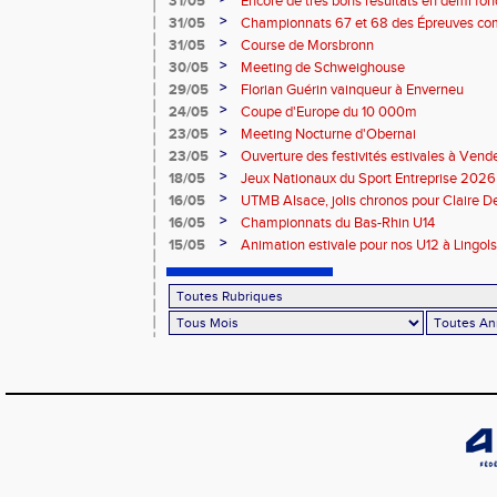
31/05
Encore de très bons résultats en demi fon
>
31/05
Championnats 67 et 68 des Épreuves co
>
31/05
Course de Morsbronn
>
30/05
Meeting de Schweighouse
>
29/05
Florian Guérin vainqueur à Enverneu
>
24/05
Coupe d'Europe du 10 000m
>
23/05
Meeting Nocturne d'Obernai
>
23/05
Ouverture des festivités estivales à Ven
>
18/05
Jeux Nationaux du Sport Entreprise 2026 
>
16/05
UTMB Alsace, jolis chronos pour Claire D
>
16/05
Championnats du Bas-Rhin U14
>
15/05
Animation estivale pour nos U12 à Lingol