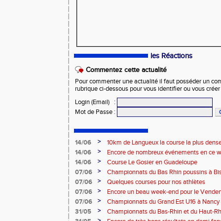
les Réactions
Commentez cette actualité
Pour commenter une actualité il faut posséder un compt
rubrique ci-dessous pour vous identifier ou vous crée
Login (Email)
:
Mot de Passe
:
>
14/06
10km de Langueux la course la plus dense
>
14/06
Encore de nombreux événements en ce we
>
14/06
Course Le Gosier en Guadeloupe
>
07/06
Championnats du Bas Rhin poussins à Bis
>
07/06
Quelques courses pour nos athlètes
>
07/06
Encore un beau week-end pour le Vende
>
07/06
Championnats du Grand Est U16 à Nancy
>
31/05
Championnats du Bas-Rhin et du Haut-Rhi
combinées – La Wantzenau
>