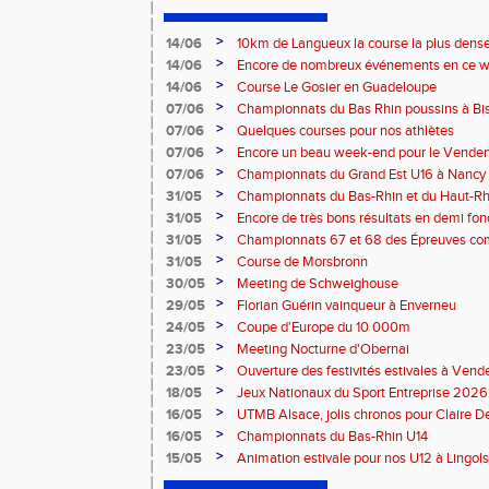
>
14/06
10km de Langueux la course la plus dense
>
14/06
Encore de nombreux événements en ce we
>
14/06
Course Le Gosier en Guadeloupe
>
07/06
Championnats du Bas Rhin poussins à Bis
>
07/06
Quelques courses pour nos athlètes
>
07/06
Encore un beau week-end pour le Vende
>
07/06
Championnats du Grand Est U16 à Nancy
>
31/05
Championnats du Bas-Rhin et du Haut-Rhi
combinées – La Wantzenau
>
31/05
Encore de très bons résultats en demi fon
>
31/05
Championnats 67 et 68 des Épreuves co
>
31/05
Course de Morsbronn
>
30/05
Meeting de Schweighouse
>
29/05
Florian Guérin vainqueur à Enverneu
>
24/05
Coupe d'Europe du 10 000m
>
23/05
Meeting Nocturne d'Obernai
>
23/05
Ouverture des festivités estivales à Ven
>
18/05
Jeux Nationaux du Sport Entreprise 2026 
>
16/05
UTMB Alsace, jolis chronos pour Claire D
>
16/05
Championnats du Bas-Rhin U14
>
15/05
Animation estivale pour nos U12 à Lingol