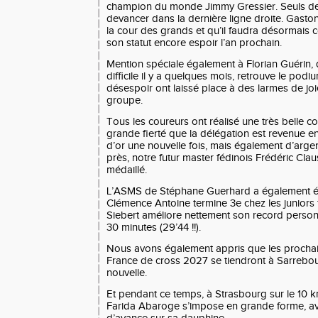
champion du monde Jimmy Gressier. Seuls deu
devancer dans la dernière ligne droite. Gaston
la cour des grands et qu’il faudra désormais c
son statut encore espoir l’an prochain.
Mention spéciale également à Florian Guérin, 
difficile il y a quelques mois, retrouve le pod
désespoir ont laissé place à des larmes de jo
groupe.
Tous les coureurs ont réalisé une très belle c
grande fierté que la délégation est revenue en
d’or une nouvelle fois, mais également d’arg
près, notre futur master fédinois Frédéric Claus
médaillé.
L’ASMS de Stéphane Guerhard a également été
Clémence Antoine termine 3e chez les juniors f
Siebert améliore nettement son record person
30 minutes (29’44 !!).
Nous avons également appris que les proch
France de cross 2027 se tiendront à Sarrebou
nouvelle.
Et pendant ce temps, à Strasbourg sur le 10 k
Farida Abaroge s’impose en grande forme, av