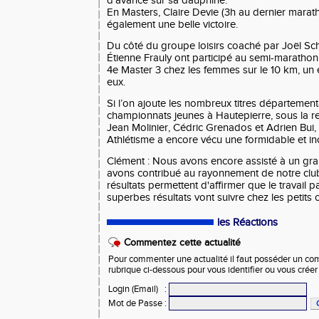
d’avance sur sa dauphine.
En Masters, Claire Devie (3h au dernier marat
également une belle victoire.
Du côté du groupe loisirs coaché par Joël Schi
Étienne Frauly ont participé au semi-marathon
4e Master 3 chez les femmes sur le 10 km, un e
eux.
Si l’on ajoute les nombreux titres départemen
championnats jeunes à Hautepierre, sous la r
Jean Molinier, Cédric Grenados et Adrien Bui,
Athlétisme
a encore vécu une formidable et in
Clément : Nous avons encore assisté à un gr
avons contribué au rayonnement de notre cl
résultats permettent d'affirmer que le travail p
superbes résultats vont suivre chez les peti
les Réactions
Commentez cette actualité
Pour commenter une actualité il faut posséder un compt
rubrique ci-dessous pour vous identifier ou vous crée
Login (Email)
:
Mot de Passe
: