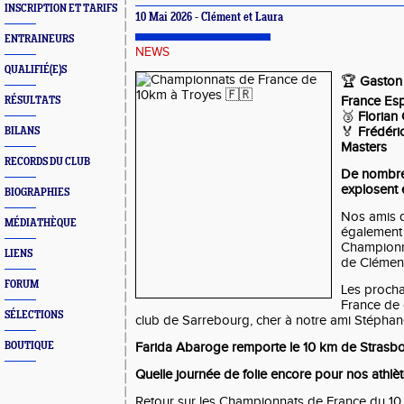
INSCRIPTION ET TARIFS
10 Mai 2026 - Clément et Laura
ENTRAINEURS
NEWS
QUALIFIÉ(E)S
🏆
Gaston
France Esp
RÉSULTATS
🥉
Florian
🏅
Frédéri
BILANS
Masters
RECORDS DU CLUB
De nombre
explosent 
BIOGRAPHIES
Nos amis 
MÉDIATHÈQUE
également 
Championna
LIENS
de Clémenc
FORUM
Les proch
France de 
SÉLECTIONS
club de Sarrebourg, cher à notre ami Stépha
BOUTIQUE
Farida Abaroge remporte le 10 km de Strasbo
Quelle journée de folie encore pour nos athlè
Retour sur les Championnats de France du 10 