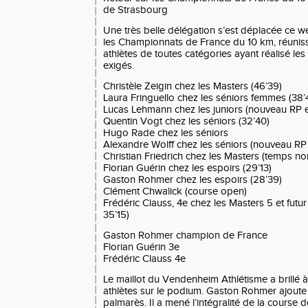
de Strasbourg
Une très belle délégation s’est déplacée ce 
les Championnats de France du 10 km, réunis
athlètes de toutes catégories ayant réalisé les 
exigés.
Christèle Zeigin chez les Masters (46’39)
Laura Fringuello chez les séniors femmes (38’
Lucas Lehmann chez les juniors (nouveau RP e
Quentin Vogt chez les séniors (32’40)
Hugo Rade chez les séniors
Alexandre Wolff chez les séniors (nouveau RP
Christian Friedrich chez les Masters (temps 
Florian Guérin chez les espoirs (29’13)
Gaston Rohmer chez les espoirs (28’39)
Clément Chwalick (course open)
Frédéric Clauss, 4e chez les Masters 5 et fut
35’15)
Gaston Rohmer champion de France
Florian Guérin 3e
Frédéric Clauss 4e
Le maillot du
Vendenheim Athlétisme
a brillé
athlètes sur le podium. Gaston Rohmer ajoute 
palmarès. Il a mené l’intégralité de la course d