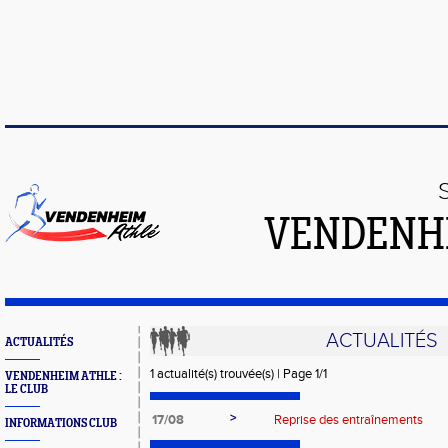
VENDENH
ACTUALITÉS
ACTUALITÉS
1 actualité(s) trouvée(s) | Page 1/1
VENDENHEIM ATHLE :
LE CLUB
>
17/08
Reprise des entraînements
INFORMATIONS CLUB